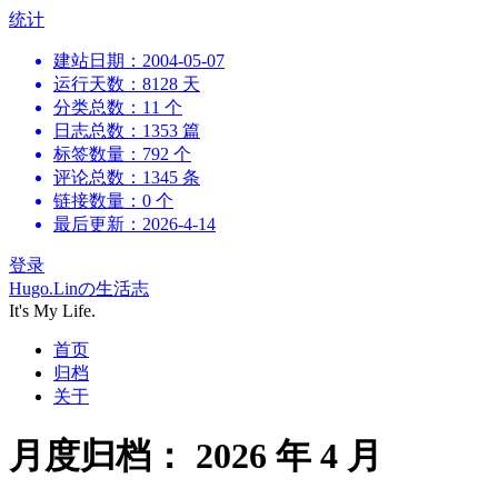
跳
统计
到
建站日期：2004-05-07
内
运行天数：8128 天
容
分类总数：11 个
日志总数：1353 篇
标签数量：792 个
评论总数：1345 条
链接数量：0 个
最后更新：2026-4-14
登录
Hugo.Linの生活志
It's My Life.
首页
归档
关于
月度归档：
2026 年 4 月