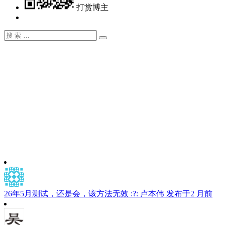
打赏博主
搜
搜
索：
索
26年5月测试，还是会，该方法无效 :?:
卢本伟
发布于2 月前