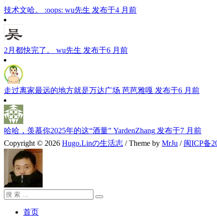
技术文哈。 :oops:
wu先生
发布于4 月前
2月都快完了。
wu先生
发布于6 月前
走过离家最远的地方就是万达广场
芭芭雅嘎
发布于6 月前
哈哈，羡慕你2025年的这“酒量”
YardenZhang
发布于7 月前
Copyright © 2026
Hugo.Linの生活志
/ Theme by
MrJu
/
闽ICP备20
搜
搜
索：
索
首页