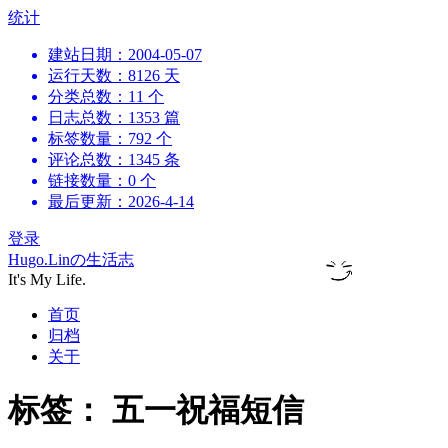
跳
统计
到
建站日期：2004-05-07
内
运行天数：8126 天
容
分类总数：11 个
日志总数：1353 篇
标签数量：792 个
评论总数：1345 条
链接数量：0 个
最后更新：2026-4-14
登录
Hugo.Linの生活志
It's My Life.
首页
归档
关于
标签：
五一祝福短信