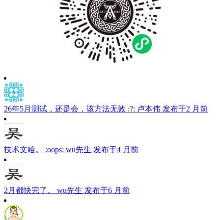
26年5月测试，还是会，该方法无效 :?:
卢本伟
发布于2 月前
技术文哈。 :oops:
wu先生
发布于4 月前
2月都快完了。
wu先生
发布于6 月前