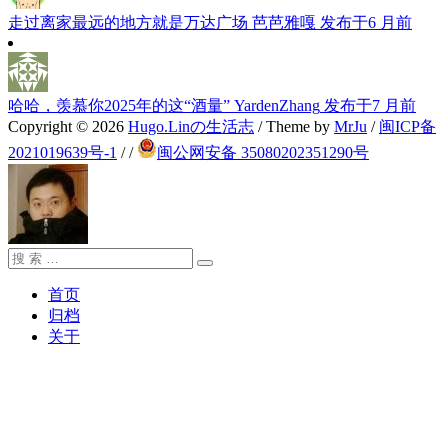
走过离家最远的地方就是万达广场
芭芭雅嘎
发布于6 月前
哈哈，羡慕你2025年的这“酒量”
YardenZhang
发布于7 月前
Copyright © 2026
Hugo.Linの生活志
/ Theme by
MrJu
/
闽ICP备
2021019639号-1
/
/
闽公网安备 35080202351290号
搜
搜
索：
索
首页
归档
关于