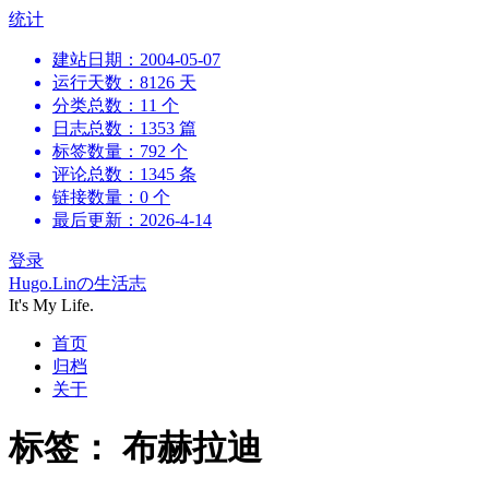
跳
统计
到
建站日期：2004-05-07
内
运行天数：8126 天
容
分类总数：11 个
日志总数：1353 篇
标签数量：792 个
评论总数：1345 条
链接数量：0 个
最后更新：2026-4-14
登录
Hugo.Linの生活志
It's My Life.
首页
归档
关于
标签：
布赫拉迪