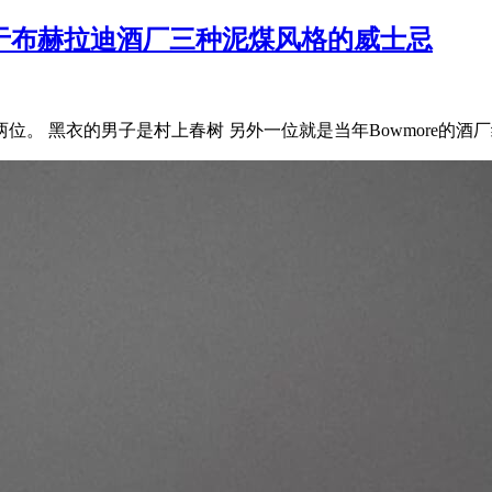
分享来自于布赫拉迪酒厂三种泥煤风格的威士忌
的男子是村上春树 另外一位就是当年Bowmore的酒厂经理：Jim 