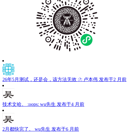
26年5月测试，还是会，该方法无效 :?:
卢本伟
发布于2 月前
技术文哈。 :oops:
wu先生
发布于4 月前
2月都快完了。
wu先生
发布于6 月前