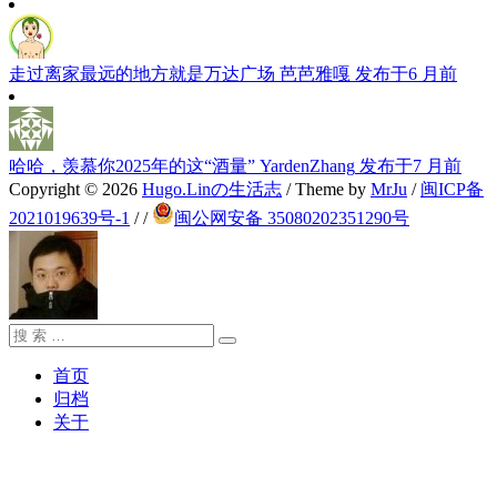
走过离家最远的地方就是万达广场
芭芭雅嘎
发布于6 月前
哈哈，羡慕你2025年的这“酒量”
YardenZhang
发布于7 月前
Copyright © 2026
Hugo.Linの生活志
/ Theme by
MrJu
/
闽ICP备
2021019639号-1
/
/
闽公网安备 35080202351290号
搜
搜
索：
索
首页
归档
关于