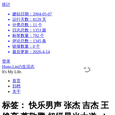
跳
统计
到
建站日期：2004-05-07
内
运行天数：8129 天
容
分类总数：11 个
日志总数：1353 篇
标签数量：792 个
评论总数：1345 条
链接数量：0 个
最后更新：2026-4-14
登录
Hugo.Linの生活志
It's My Life.
首页
归档
关于
标签：
快乐男声 张杰 吉杰 王