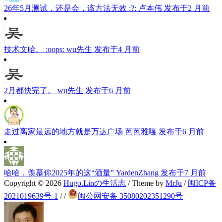
26年5月测试，还是会，该方法无效 :?:
卢本伟
发布于2 月前
技术文哈。 :oops:
wu先生
发布于4 月前
2月都快完了。
wu先生
发布于6 月前
走过离家最远的地方就是万达广场
芭芭雅嘎
发布于6 月前
哈哈，羡慕你2025年的这“酒量”
YardenZhang
发布于7 月前
Copyright © 2026
Hugo.Linの生活志
/ Theme by
MrJu
/
闽ICP备
2021019639号-1
/
/
闽公网安备 35080202351290号