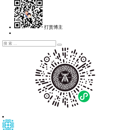
打赏博主
搜
搜
索：
索