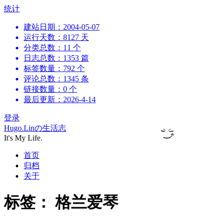
跳
统计
到
建站日期：2004-05-07
内
运行天数：8127 天
容
分类总数：11 个
日志总数：1353 篇
标签数量：792 个
评论总数：1345 条
链接数量：0 个
最后更新：2026-4-14
登录
Hugo.Linの生活志
It's My Life.
首页
归档
关于
标签：
格兰爱琴