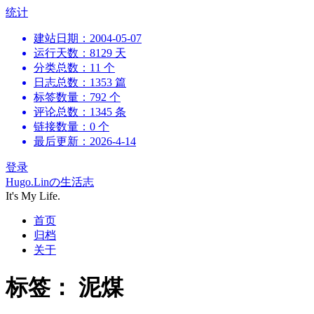
跳
统计
到
建站日期：2004-05-07
内
运行天数：8129 天
容
分类总数：11 个
日志总数：1353 篇
标签数量：792 个
评论总数：1345 条
链接数量：0 个
最后更新：2026-4-14
登录
Hugo.Linの生活志
It's My Life.
首页
归档
关于
标签：
泥煤