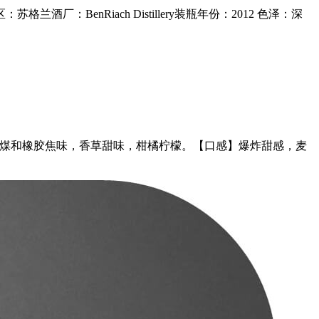
兰酒厂：BenRiach Distillery装瓶年份：2012 色泽：深
有一丝泥煤和橡胶焦味，香草甜味，柑橘柠檬。【口感】爆炸甜感，麦