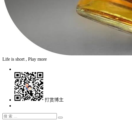
Life is short , Play more
打赏博主
搜
搜
索：
索