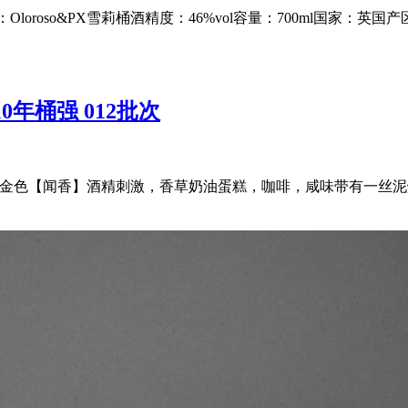
roso&PX雪莉桶酒精度：46%vol容量：700ml国家：英国产区：苏格
拉弗格10年桶强 012批次
BV 【色泽】金色【闻香】酒精刺激，香草奶油蛋糕，咖啡，咸味带