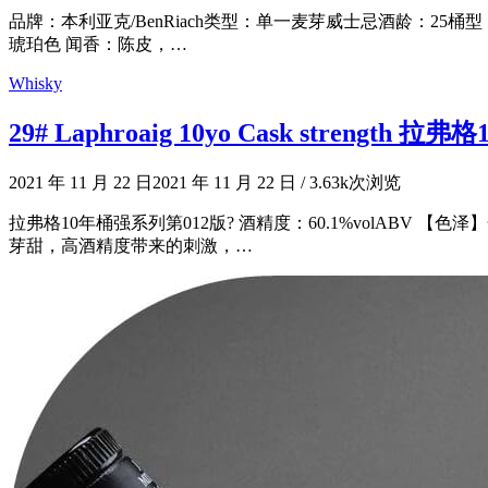
品牌：本利亚克/BenRiach类型：单一麦芽威士忌酒龄：25桶型：Olo
琥珀色 闻香：陈皮，…
Whisky
29# Laphroaig 10yo Cask strength 
2021 年 11 月 22 日
2021 年 11 月 22 日
/
3.63k次浏览
拉弗格10年桶强系列第012版? 酒精度：60.1%volA
芽甜，高酒精度带来的刺激，…