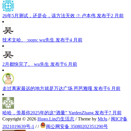
26年5月测试，还是会，该方法无效 :?:
卢本伟
发布于2 月前
技术文哈。 :oops:
wu先生
发布于4 月前
2月都快完了。
wu先生
发布于6 月前
走过离家最远的地方就是万达广场
芭芭雅嘎
发布于6 月前
哈哈，羡慕你2025年的这“酒量”
YardenZhang
发布于7 月前
Copyright © 2026
Hugo.Linの生活志
/ Theme by
MrJu
/
闽ICP备
2021019639号-1
/
/
闽公网安备 35080202351290号