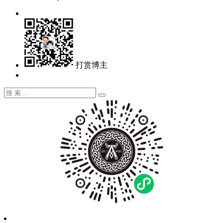
打赏博主
搜
搜
索：
索