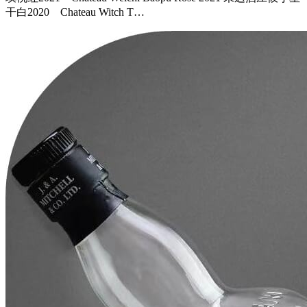
干白2020 Chateau Witch T…