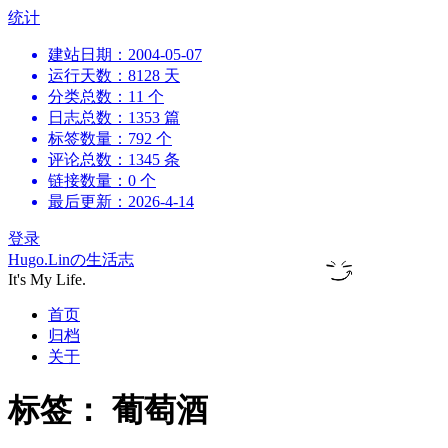
跳
统计
到
建站日期：2004-05-07
内
运行天数：8128 天
容
分类总数：11 个
日志总数：1353 篇
标签数量：792 个
评论总数：1345 条
链接数量：0 个
最后更新：2026-4-14
登录
Hugo.Linの生活志
It's My Life.
首页
归档
关于
标签：
葡萄酒