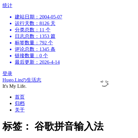
跳
统计
到
建站日期：2004-05-07
内
运行天数：8126 天
容
分类总数：11 个
日志总数：1353 篇
标签数量：792 个
评论总数：1345 条
链接数量：0 个
最后更新：2026-4-14
登录
Hugo.Linの生活志
It's My Life.
首页
归档
关于
标签：
谷歌拼音输入法