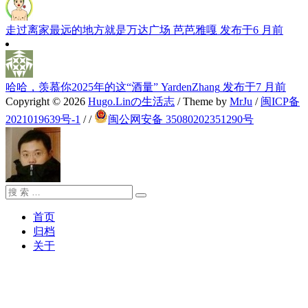
走过离家最远的地方就是万达广场
芭芭雅嘎
发布于6 月前
哈哈，羡慕你2025年的这“酒量”
YardenZhang
发布于7 月前
Copyright © 2026
Hugo.Linの生活志
/ Theme by
MrJu
/
闽ICP备
2021019639号-1
/
/
闽公网安备 35080202351290号
搜
搜
索：
索
首页
归档
关于