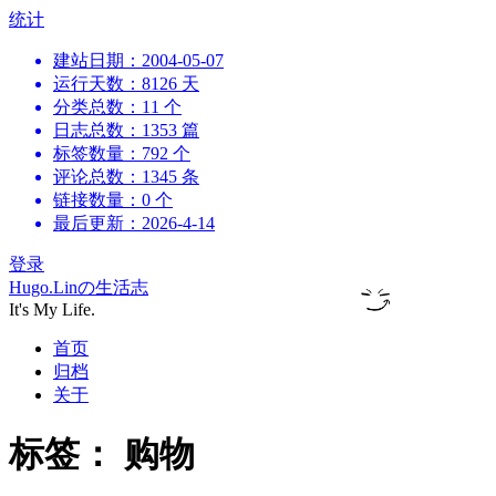
跳
统计
到
建站日期：2004-05-07
内
运行天数：8126 天
容
分类总数：11 个
日志总数：1353 篇
标签数量：792 个
评论总数：1345 条
链接数量：0 个
最后更新：2026-4-14
登录
Hugo.Linの生活志
It's My Life.
首页
归档
关于
标签：
购物