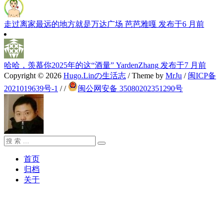
走过离家最远的地方就是万达广场
芭芭雅嘎
发布于6 月前
哈哈，羡慕你2025年的这“酒量”
YardenZhang
发布于7 月前
Copyright © 2026
Hugo.Linの生活志
/ Theme by
MrJu
/
闽ICP备
2021019639号-1
/
/
闽公网安备 35080202351290号
搜
搜
索：
索
首页
归档
关于