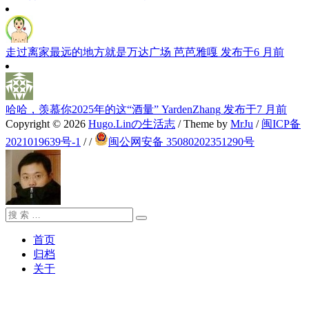
走过离家最远的地方就是万达广场
芭芭雅嘎
发布于6 月前
哈哈，羡慕你2025年的这“酒量”
YardenZhang
发布于7 月前
Copyright © 2026
Hugo.Linの生活志
/ Theme by
MrJu
/
闽ICP备
2021019639号-1
/
/
闽公网安备 35080202351290号
搜
搜
索：
索
首页
归档
关于