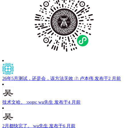
26年5月测试，还是会，该方法无效 :?:
卢本伟
发布于2 月前
技术文哈。 :oops:
wu先生
发布于4 月前
2月都快完了。
wu先生
发布于6 月前