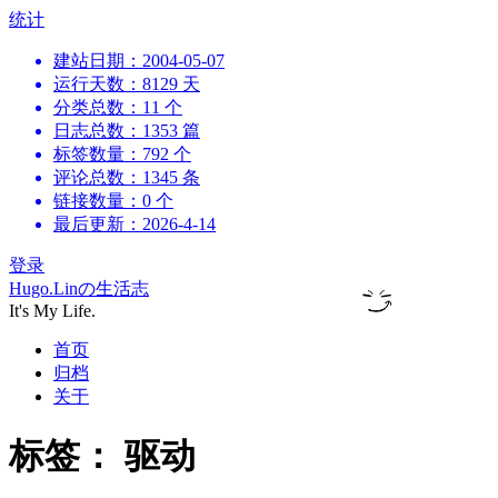
跳
统计
到
建站日期：2004-05-07
内
运行天数：8129 天
容
分类总数：11 个
日志总数：1353 篇
标签数量：792 个
评论总数：1345 条
链接数量：0 个
最后更新：2026-4-14
登录
Hugo.Linの生活志
It's My Life.
首页
归档
关于
标签：
驱动