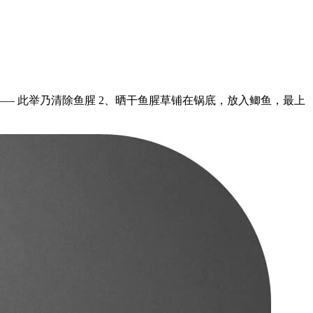
—— 此举乃清除鱼腥 2、晒干鱼腥草铺在锅底，放入鲫鱼，最上