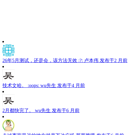
26年5月测试，还是会，该方法无效 :?:
卢本伟
发布于2 月前
技术文哈。 :oops:
wu先生
发布于4 月前
2月都快完了。
wu先生
发布于6 月前