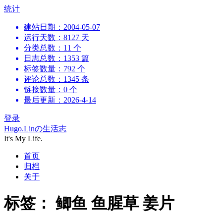
跳
统计
到
建站日期：2004-05-07
内
运行天数：8127 天
容
分类总数：11 个
日志总数：1353 篇
标签数量：792 个
评论总数：1345 条
链接数量：0 个
最后更新：2026-4-14
登录
Hugo.Linの生活志
It's My Life.
首页
归档
关于
标签：
鲫鱼 鱼腥草 姜片