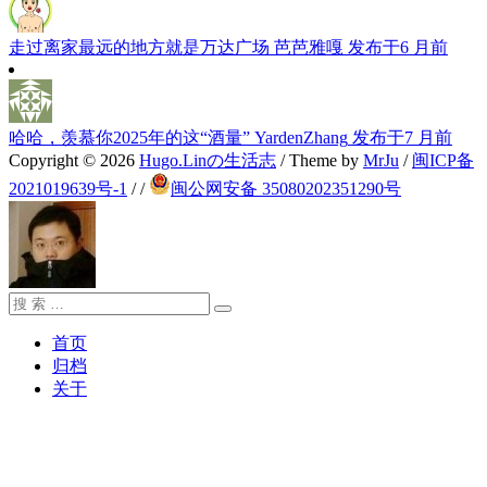
走过离家最远的地方就是万达广场
芭芭雅嘎
发布于6 月前
哈哈，羡慕你2025年的这“酒量”
YardenZhang
发布于7 月前
Copyright © 2026
Hugo.Linの生活志
/ Theme by
MrJu
/
闽ICP备
2021019639号-1
/
/
闽公网安备 35080202351290号
搜
搜
索：
索
首页
归档
关于