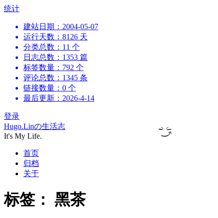
跳
统计
到
建站日期：2004-05-07
内
运行天数：8126 天
容
分类总数：11 个
日志总数：1353 篇
标签数量：792 个
评论总数：1345 条
链接数量：0 个
最后更新：2026-4-14
登录
Hugo.Linの生活志
It's My Life.
首页
归档
关于
标签：
黑茶