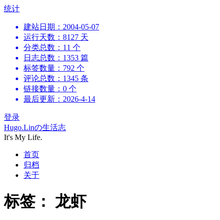
跳
统计
到
建站日期：2004-05-07
内
运行天数：8127 天
容
分类总数：11 个
日志总数：1353 篇
标签数量：792 个
评论总数：1345 条
链接数量：0 个
最后更新：2026-4-14
登录
Hugo.Linの生活志
It's My Life.
首页
归档
关于
标签：
龙虾