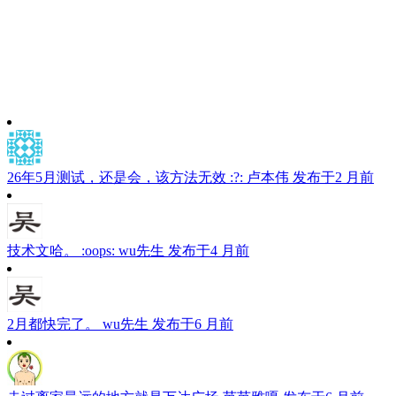
26年5月测试，还是会，该方法无效 :?:
卢本伟
发布于2 月前
技术文哈。 :oops:
wu先生
发布于4 月前
2月都快完了。
wu先生
发布于6 月前