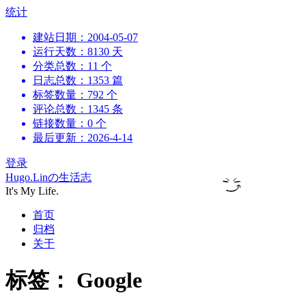
跳
统计
到
建站日期：2004-05-07
内
运行天数：8130 天
容
分类总数：11 个
日志总数：1353 篇
标签数量：792 个
评论总数：1345 条
链接数量：0 个
最后更新：2026-4-14
登录
Hugo.Linの生活志
It's My Life.
首页
归档
关于
标签：
Google