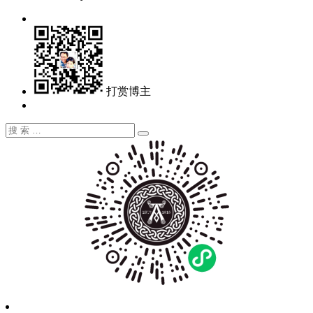
打赏博主
搜
搜
索：
索