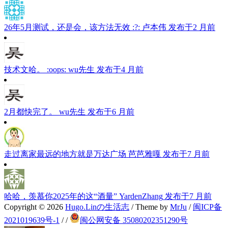
26年5月测试，还是会，该方法无效 :?:
卢本伟
发布于2 月前
技术文哈。 :oops:
wu先生
发布于4 月前
2月都快完了。
wu先生
发布于6 月前
走过离家最远的地方就是万达广场
芭芭雅嘎
发布于7 月前
哈哈，羡慕你2025年的这“酒量”
YardenZhang
发布于7 月前
Copyright © 2026
Hugo.Linの生活志
/ Theme by
MrJu
/
闽ICP备
2021019639号-1
/
/
闽公网安备 35080202351290号