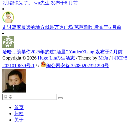
2月都快完了。
wu先生
发布于6 月前
走过离家最远的地方就是万达广场
芭芭雅嘎
发布于6 月前
哈哈，羡慕你2025年的这“酒量”
YardenZhang
发布于7 月前
Copyright © 2026
Hugo.Linの生活志
/ Theme by
MrJu
/
闽ICP备
2021019639号-1
/
/
闽公网安备 35080202351290号
搜
搜
索：
索
首页
归档
关于