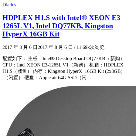
Diaries
HDPLEX H1.S with Intel® XEON E3
1265L V1, Intel DQ77KB, Kingston
HyperX 16GB Kit
2017 年 8 月 6 日
2017 年 8 月 6 日
/
11.69k次浏览
配置如下： 主板：Intel® Desktop Board DQ77KB（新购）
CPU：Intel XEON E3-1265L V1（新购） 机箱：HDPLEX
H1.S（咸鱼） 内存：Kingston HyperX 16GB Kit (2x8GB)
（闲置） 硬盘：Apple air 64G SSD（闲…