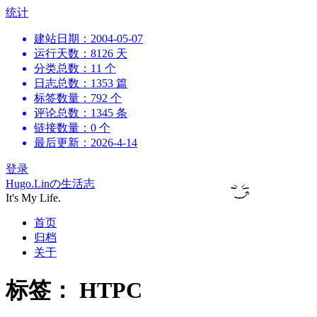
跳
统计
到
建站日期：2004-05-07
内
运行天数：8126 天
容
分类总数：11 个
日志总数：1353 篇
标签数量：792 个
评论总数：1345 条
链接数量：0 个
最后更新：2026-4-14
登录
Hugo.Linの生活志
It's My Life.
首页
归档
关于
标签：
HTPC