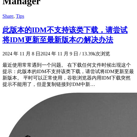
Manager
Share
,
Tips
此版本的IDM不支持该类下载，请尝试
将IDM更新至最新版本の解决办法
2024 年 11 月 8 日
2024 年 11 月 9 日
/
13.39k次浏览
最近使用常常遇到一个问题。 在下载任何文件时候出现这个
提示：此版本的IDM不支持该类下载，请尝试将IDM更新至最
新版本。 平时可以正常使用，谷歌浏览器内用IDM下载突然
提示不能用了，但是复制链接到!DM中新…