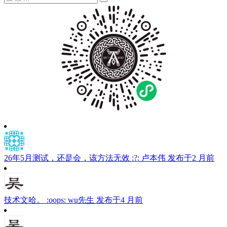
搜
索：
索
26年5月测试，还是会，该方法无效 :?:
卢本伟
发布于2 月前
技术文哈。 :oops:
wu先生
发布于4 月前