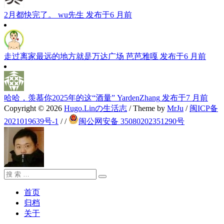
2月都快完了。
wu先生
发布于6 月前
走过离家最远的地方就是万达广场
芭芭雅嘎
发布于6 月前
哈哈，羡慕你2025年的这“酒量”
YardenZhang
发布于7 月前
Copyright © 2026
Hugo.Linの生活志
/ Theme by
MrJu
/
闽ICP备
2021019639号-1
/
/
闽公网安备 35080202351290号
搜
搜
索：
索
首页
归档
关于