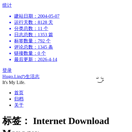
跳
统计
到
建站日期：2004-05-07
内
运行天数：8128 天
容
分类总数：11 个
日志总数：1353 篇
标签数量：792 个
评论总数：1345 条
链接数量：0 个
最后更新：2026-4-14
登录
Hugo.Linの生活志
It's My Life.
首页
归档
关于
标签：
Internet Download