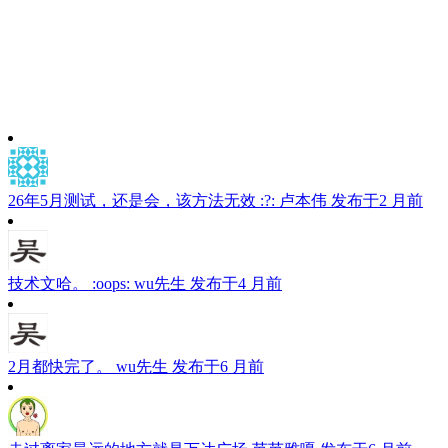
26年5月测试，还是会，该方法无效 :?:
卢本伟
发布于2 月前
技术文哈。 :oops:
wu先生
发布于4 月前
2月都快完了。
wu先生
发布于6 月前