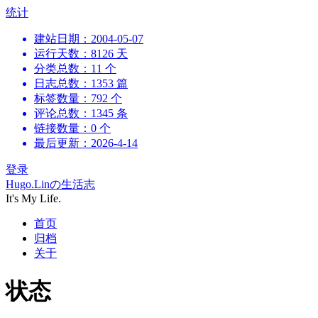
跳
统计
到
建站日期：2004-05-07
内
运行天数：8126 天
容
分类总数：11 个
日志总数：1353 篇
标签数量：792 个
评论总数：1345 条
链接数量：0 个
最后更新：2026-4-14
登录
Hugo.Linの生活志
It's My Life.
首页
归档
关于
状态